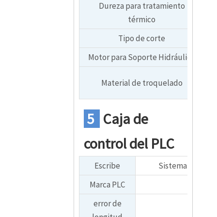
Dureza para tratamiento
térmico
Tipo de corte
Motor para Soporte Hidráulico
Material de troquelado
5
Caja de
control del PLC
Escribe
Sistema de contr
Marca PLC
Delta 
error de