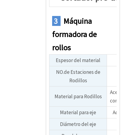
3
Máquina
formadora de
rollos
Espesor del material
NO.de Estaciones de
Rodillos
Acero 45# p
Material para Rodillos
con cromo 
Material para eje
Acero puli
Diámetro del eje