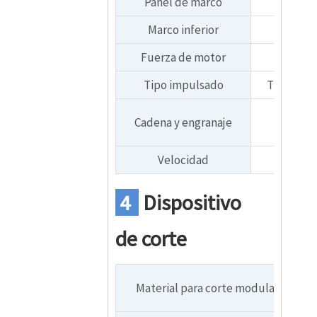
Panel de marco
Marco inferior
Fuerza de motor
5
Tipo impulsado
Transmisi
1', piñ
Cadena y engranaje
Velocidad
Ap
4
Dispositivo
de corte
Material para corte modular