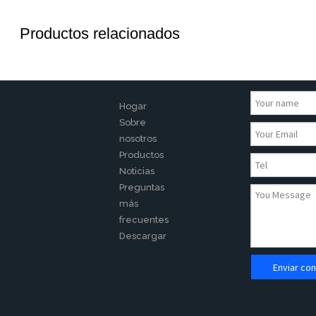
Productos relacionados
Hogar
Sobre
nosotros
Productos
Noticias
Preguntas
más
frecuentes
Descargar
Enviar con