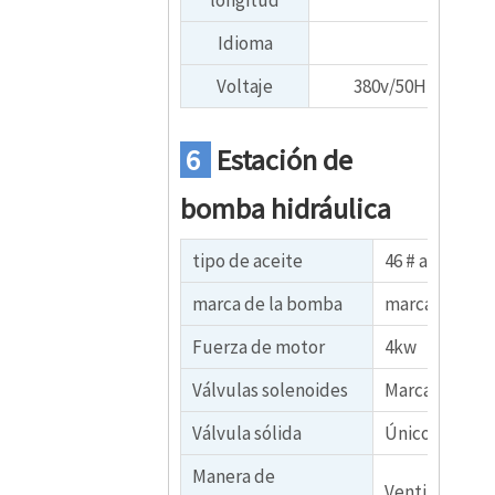
longitud
Idioma
Voltaje
380v/50HZ, 3 fase
6
Estación de
bomba hidráulica
tipo de aceite
46 # aceite hi
marca de la bomba
marca china
Fuerza de motor
4kw
Válvulas solenoides
Marca Huade
Válvula sólida
Único
Manera de
Ventilador