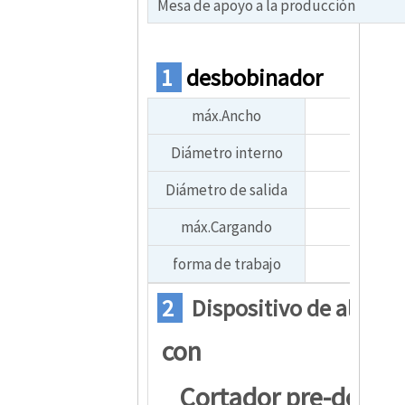
Mesa de apoyo a la producción
1
desbobinador
máx.Ancho
1000-
Diámetro interno
Φ450 –
Diámetro de salida
15
máx.Cargando
Capacida
forma de trabajo
Pasivo o
2
Dispositivo de alimen
con
Cortador pre-desli