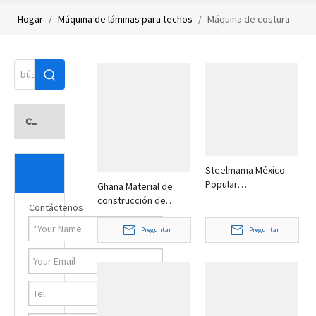
Hogar
/
Máquina de láminas para techos
/
Máquina de costura
alzada
categoria de producto
vídeo
Steelmama México
Popular
Ghana Material de
completamente
construcción de
Contáctenos
automática Kr18
construcción popular
Máquina formadora
Metal Color Acero 370
Preguntar
Preguntar
de rollos de costura
Autobloqueo Hoja
permanente para la
para techos Máquina
industria de techado
formadora de rollos
Precio