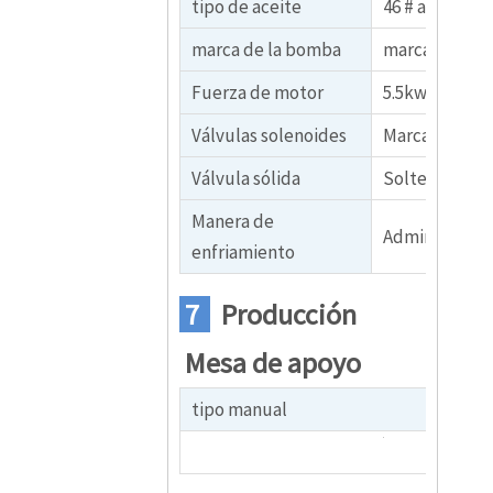
tipo de aceite
46 # aceite hi
marca de la bomba
marca china
Fuerza de motor
5.5kw
Válvulas solenoides
Marca Huade
Válvula sólida
Soltero
Manera de
Admirador
enfriamiento
7
Producción
Mesa de apoyo
tipo manual