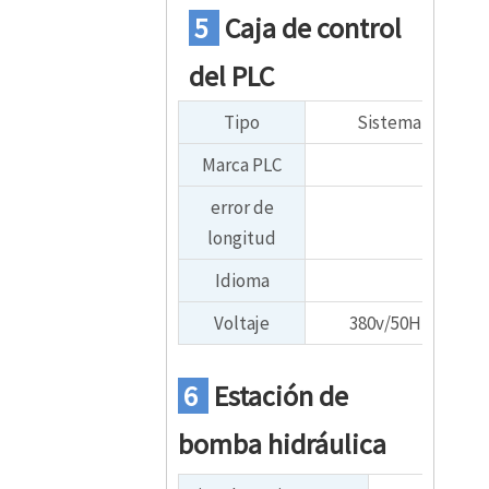
5
Caja de control
del PLC
Tipo
Sistema de contr
Marca PLC
Delta 
error de
longitud
Idioma
Voltaje
380v/50HZ, 3 fase
6
Estación de
bomba hidráulica