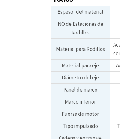
Espesor del material
NO.de Estaciones de
Rodillos
Acero 45# p
Material para Rodillos
con cromo 
Material para eje
Acero puli
Diámetro del eje
Panel de marco
Marco inferior
Fuerza de motor
3,
Tipo impulsado
Transmisi
Cadena y engranaje