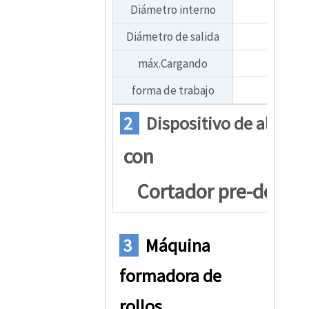
Diámetro interno
Φ450 –
Diámetro de salida
15
máx.Cargando
Capacida
forma de trabajo
Pasivo o
2
Dispositivo de alimen
con
Cortador pre-desli
3
Máquina
formadora de
rollos