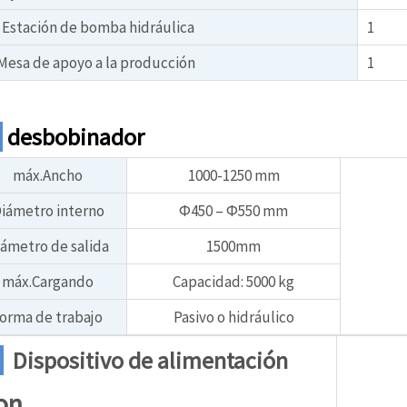
Estación de bomba hidráulica
1
Mesa de apoyo a la producción
1
1
desbobinador
máx.Ancho
1000-1250 mm
iámetro interno
Φ450 – Φ550 mm
ámetro de salida
1500mm
máx.Cargando
Capacidad: 5000 kg
orma de trabajo
Pasivo o hidráulico
2
Dispositivo de alimentación
on