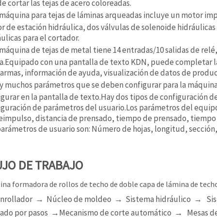
e cortar las tejas de acero coloreadas.
 máquina para tejas de láminas arqueadas incluye un motor imp
r de estación hidráulica, dos válvulas de solenoide hidráulicas
ulicas para el cortador.
máquina de tejas de metal tiene 14 entradas/10 salidas de relé
da.Equipado con una pantalla de texto KDN, puede completar la
larmas, información de ayuda, visualización de datos de produc
y muchos parámetros que se deben configurar para la máquin
igurar en la pantalla de texto.Hay dos tipos de configuración d
iguración de parámetros del usuario.Los parámetros del equipo
eimpulso, distancia de prensado, tiempo de prensado, tiempo 
parámetros de usuario son: Número de hojas, longitud, sección
UJO DE TRABAJO
na formadora de rollos de techo de doble capa de lámina de techo
nrollador → Núcleo de moldeo → Sistema hidráulico → Si
ado por pasos →Mecanismo de corte automático → Mesas de