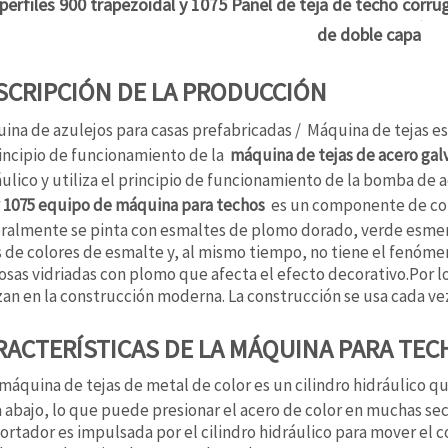
perfiles 900 trapezoidal y 1075 Panel de teja de techo cor
de doble capa
SCRIPCIÓN DE LA PRODUCCIÓN
ina de azulejos para casas prefabricadas / Máquina de tejas e
rincipio de funcionamiento de la
máquina de tejas de acero gal
áulico y utiliza el principio de funcionamiento de la bomba de a
y 1075 equipo de máquina para techos
es un componente de cons
ralmente se pinta con esmaltes de plomo dorado, verde esmera
s de colores de esmalte y, al mismo tiempo, no tiene el fenóme
osas vidriadas con plomo que afecta el efecto decorativo.Por lo
izan en la construcción moderna. La construcción se usa cada ve
RACTERÍSTICAS DE LA MÁQUINA PARA TECH
 máquina de tejas de metal de color es un cilindro hidráulico q
a abajo, lo que puede presionar el acero de color en muchas sec
ortador es impulsada por el cilindro hidráulico para mover el co