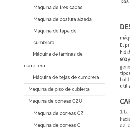
Dos 
Máquina de tres capas
Máquina de costura alzada
DE
Máquina de tapa de
máqu
cumbrera
El p
hidr
Máquina de láminas de
900 
cumbrera
gene
tipo
Máquina de tejas de cumbrera
bald
util
Máquina de piso de cubierta
CA
Máquina de correas CZU
1.
La
Máquina de correas CZ
haci
del c
Máquina de correas C