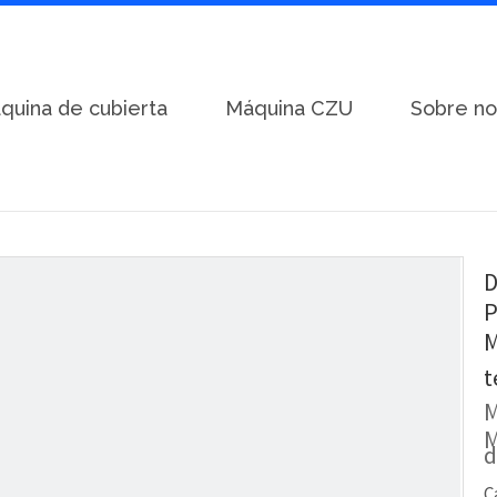
quina de cubierta
Máquina CZU
Sobre no
le capa
/
Dos perfiles 900 trapezoidal y 1075 Panel de teja de techo co
D
P
M
t
M
M
d
C