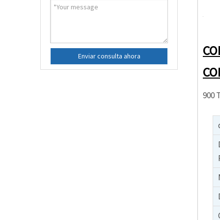
CO
Enviar consulta ahora
CO
900 