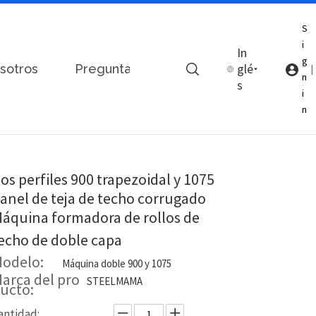
S
i
In
g
glé
sotros
Preguntas más frecuentes
Contá
|
n
s
rrugado Máquina formadora de rollos de techo de doble capa
i
n
os perfiles 900 trapezoidal y 1075
anel de teja de techo corrugado
áquina formadora de rollos de
echo de doble capa
odelo:
Máquina doble 900 y 1075
arca del pro
STEELMAMA
ucto:
antidad: