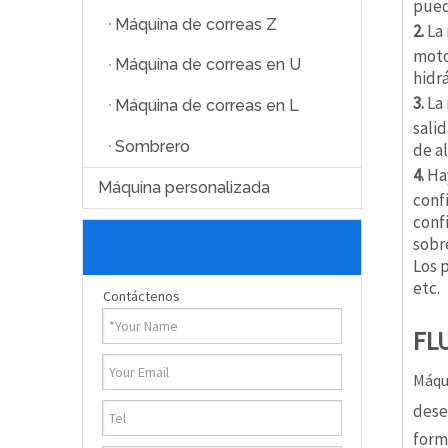
pued
Máquina de correas Z
2.
La
moto
Máquina de correas en U
hidrá
3.
La 
Máquina de correas en L
sali
Sombrero
de a
4.
Ha
Máquina personalizada
conf
conf
sobr
Los 
etc.
Contáctenos
FL
Máqui
dese
form