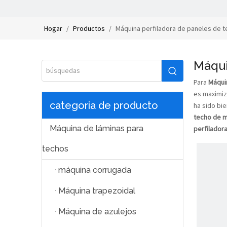
Hogar
/
Productos
/
Máquina perfiladora de paneles de 
Máqui
Para
Máqui
es maximiz
categoria de producto
ha sido bi
techo de m
Máquina de láminas para
perfilador
techos
máquina corrugada
Máquina trapezoidal
Máquina de azulejos