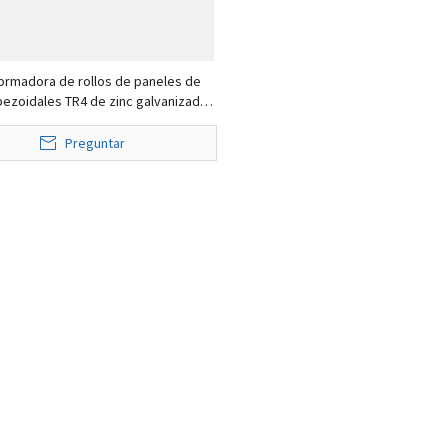
ormadora de rollos de paneles de
pezoidales TR4 de zinc galvanizado
ente automático de alta calidad
n Perú
Preguntar