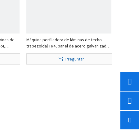
minas de
Máquina perfiladora de láminas de techo
R4,
trapezoidal TR4, panel de acero galvanizado
de operar,
popular de Perú
Preguntar