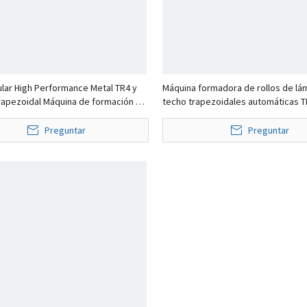
ular High Performance Metal TR4 y
Máquina formadora de rollos de lá
rapezoidal Máquina de formación de
techo trapezoidales automáticas T
doble capa
populares, de alta calidad, fáciles 
populares en Estados Unidos
Preguntar
Preguntar