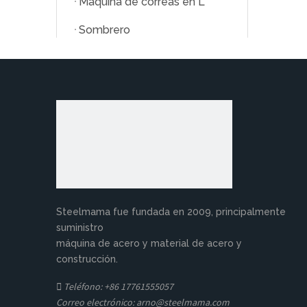
Máquina de correas en L
Sombrero
Máquina personalizada
Contáctenos
Steelmama fue fundada en 2009, principalmente
suministro
máquina de acero y material de acero y
construcción.
 Teléfono: +86 17761555057
Correo electrónico:
arno@steelmama.com