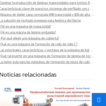
Dominar la producción de láminas trapezoidales para techos R101 con nuestra avanzada línea de perfilado
Características clave de nuestros sistemas de perfilado con costura alzada
Máquina de doble capa corrugada 840 trapezoidal y 836 de alta eficiencia
La solución de techado premium para América del Norte
¿Qé es una maquina de trapezoidal?
¿Qé es una mácina de lámina ondulada?
¿Por qué elegir una máquina de cubierta?
¿Qué es una máquina de formación de rollo de rollo C?
Las principales características y ventajas de la máquina de baldosas del techo
¿Qué tal invertir en una máquina de formación de lámina de techo de IBR?
La mejor guía para las máquinas de formación de pisos de cubierta de metal
Noticias relacionadas