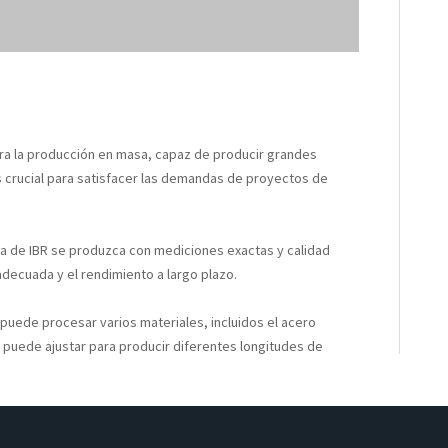
ra la producción en masa, capaz de producir grandes
s crucial para satisfacer las demandas de proyectos de
ja de IBR se produzca con mediciones exactas y calidad
 adecuada y el rendimiento a largo plazo.
puede procesar varios materiales, incluidos el acero
e puede ajustar para producir diferentes longitudes de
tos específicos del proyecto.
de rollo de metal IBR
reduce los costos de mano de obra y
en una inversión atractiva para fabricantes y contratistas.