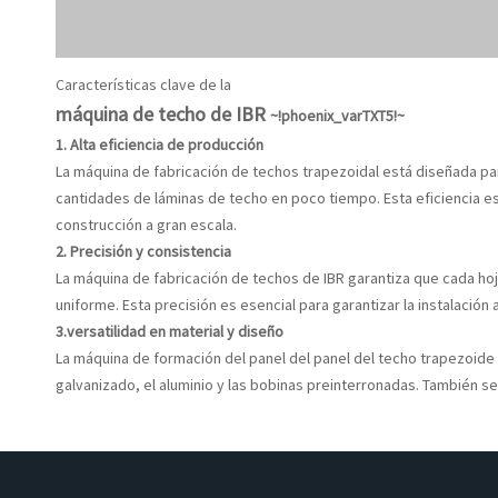
Características clave de la
máquina de techo de IBR
~!phoenix_varTXT5!~
1. Alta eficiencia de producción
La
máquina de fabricación de techos trapezoidal
está diseñada pa
cantidades de láminas de techo en poco tiempo. Esta eficiencia e
construcción a gran escala.
2. Precisión y consistencia
La
máquina de fabricación de techos de IBR
garantiza que cada ho
uniforme. Esta precisión es esencial para garantizar la instalación
3.versatilidad en material y diseño
La
máquina de formación del panel del panel del techo trapezoide
galvanizado, el aluminio y las bobinas preinterronadas. También s
láminas, espesores y patrones de costillas, que atiende a requisi
4. Cost-efectividad
Al automatizar el proceso de producción, la
máquina de formación 
minimiza el desperdicio de materiales. Esta eficiencia lo convierte 