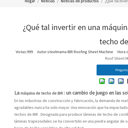
Hogar
/
Noticias
/
Noticias de productos
/
¿Qué tal inve
¿Qué tal invertir en una máqui
techo de
Vistas:
999
Autor:steelmama IBR Roofing Sheet Machine Hora de
Roof Sheet 
Pregunt
La
: un cambio de juego en las s
máquina de techo de IBR
En las industrias de construcción y fabricación, la demanda de m
agradables nunca ha sido mayor. Una innovación que ha impactado 
techos de IBR
. Designada para producir láminas de techo de costill
láminas trapezoidales
se ha convertido en una piedra angular de 