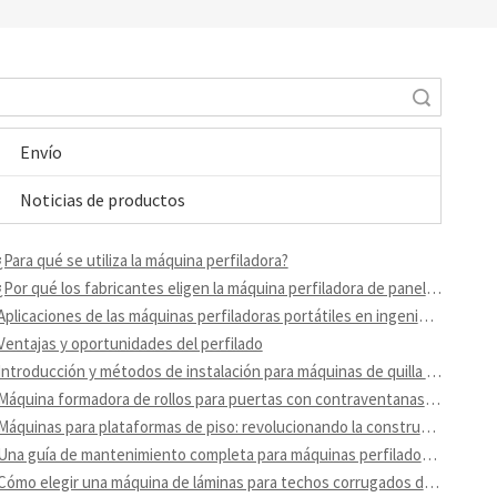
Búsqueda
Envío
Noticias de productos
¿Para qué se utiliza la máquina perfiladora?
¿Por qué los fabricantes eligen la máquina perfiladora de paneles R?
Aplicaciones de las máquinas perfiladoras portátiles en ingeniería
Ventajas y oportunidades del perfilado
Introducción y métodos de instalación para máquinas de quilla de acero ligeras
Máquina formadora de rollos para puertas con contraventanas enrollables
Máquinas para plataformas de piso: revolucionando la construcción moderna
Una guía de mantenimiento completa para máquinas perfiladoras
Cómo elegir una máquina de láminas para techos corrugados de buena calidad