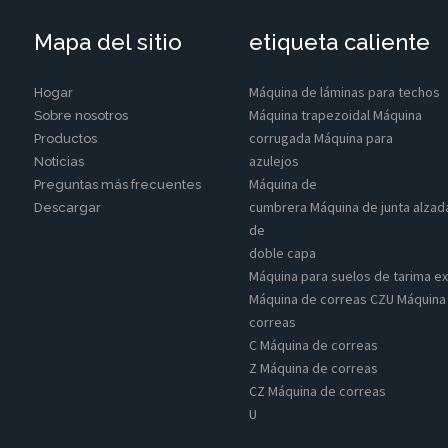
Mapa del sitio
etiqueta caliente
cho trapezoidales
son conocidas por su fuerza y ​​capacidad
uertes, fuertes vientos y temperaturas extremas.
Máquina de láminas para techos
Hogar
equipadas con controles fáciles de usar y configuraciones
Máquina trapezoidal Máquina
Sobre nosotros
arios menos experimentados.
corrugada Máquina para
Productos
azulejos
Noticias
Máquina de
Preguntas más frecuentes
 de construcción debido a su versatilidad y durabilidad.
cumbrera Máquina de junta alzad
Descargar
de
ente agradables para casas.
doble capa
 minoristas.
Máquina para suelos de tarima ex
s de almacenamiento.
Máquina de correas CZU Máquina
rnaderos.
correas
s comunitarios.
C Máquina de correas
Z Máquina de correas
CZ Máquina de correas
U